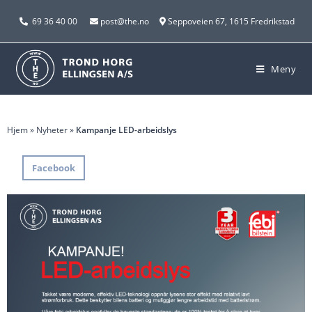
69 36 40 00
post@the.no
Seppoveien 67, 1615 Fredrikstad
Meny
Hjem
»
Nyheter
»
Kampanje LED-arbeidslys
Facebook